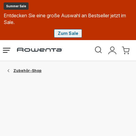
Summer Sale
Entdecken Sie eine große Auswahl an Bestseller jetzt im
Sale.
Zum Sale
Rowenta
Das
Mein
Mein
Homepage
Menü
Konto
Waren
öffnen
Zubehör-Shop