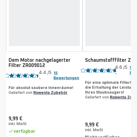
Dem Motor nachgelagerter
Schaumstofffilter ZR
Bewertung
Filter ZR009012
Bewertung
4.6
/5
54
4.4
/5
Bew
15
-
ratings.4.6
Bewertungen
-
ratings.4.4
Für eine optimale Filterlei
die Erhaltung der Leistung
Für absolut saubere Innenräume!
Ihres Staubsaugers!
Geliefert von
Rowenta Zubehör
Geliefert von
Rowenta Zub
9,99 €
Preis
inkl. MwSt
9,99 €
Preis
inkl. MwSt
verfügbar