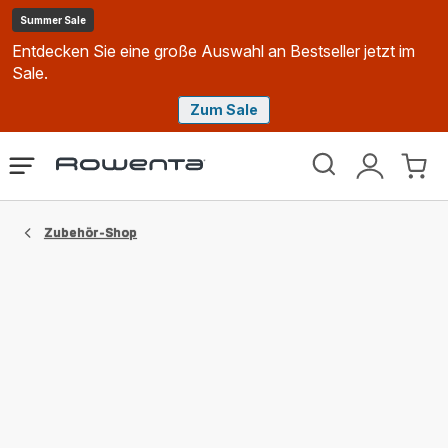
Summer Sale
Entdecken Sie eine große Auswahl an Bestseller jetzt im
Sale.
Zum Sale
Rowenta
Das
Mein
Mein
Homepage
Menü
Konto
Waren
öffnen
Zubehör-Shop