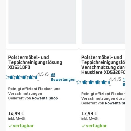
Polstermöbel- und
Polstermöbel- und
Teppichreinigungslösung
Teppichreinigungslösu
XD5310F0
Verschmutzung durch
Bewertung
Haustiere XD5320F0 –
Bewertung
4.5
/5
65
4.4
/5
Bewertungen
-
102
ratings.4.5
Bew
-
ratings.4.4
Reinigt effizient Flecken und
Verschmutzungen
Reinigt effizient Flecken u
Geliefert von
Rowenta Shop
Verschmutzungen durch H
Geliefert von
Rowenta Shop
14,99 €
17,99 €
Preis
Preis
inkl. MwSt
inkl. MwSt
verfügbar
verfügbar