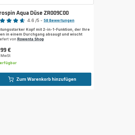
rospin Aqua Düse ZR009C00
rtung
4.6
/5
-
58 Bewertungen
ngs.4.6
stungsstarker Kopf mit 2-in-1-Funktion, der Ihre
en in einem Durchgang absaugt und wischt
iefert von
Rowenta Shop
,99 €
s
. MwSt
erfügbar
Zum Warenkorb hinzufügen