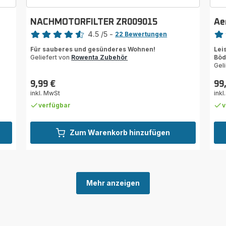
NACHMOTORFILTER ZR009015
Ae
Bewertung
Bewe
4.5
/5
-
22 Bewertungen
ratings.4.5
rati
Für sauberes und gesünderes Wohnen!
Lei
Geliefert von
Rowenta Zubehör
Böd
Gel
9,99 €
99
Preis
Prei
inkl. MwSt
inkl
verfügbar
v
Zum Warenkorb hinzufügen
Mehr anzeigen