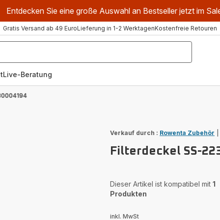
Entdecken Sie eine große Auswahl an Bestseller jetzt im Sal
Gratis Versand ab 49 Euro
Lieferung in 1-2 Werktagen
Kostenfreie Retouren
t
Live-Beratung
230004194
Verkauf durch :
Rowenta Zubehör
Filterdeckel SS-2
Dieser Artikel ist kompatibel mit
1
Produkten
inkl. MwSt