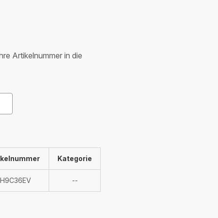
Ihre Artikelnummer in die
ikelnummer
Kategorie
Nicht
RH9C36EV
--
verfügbar