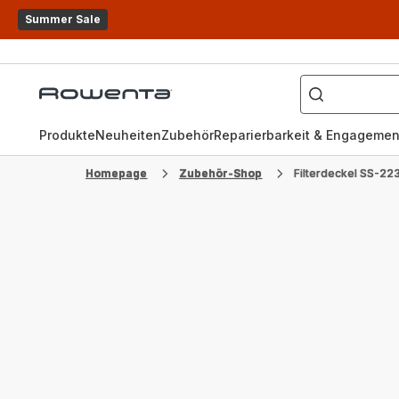
Summer Sale
Wonach
suchen
Rowenta
Sie?
Homepage
Produkte
Neuheiten
Zubehör
Reparierbarkeit & Engagemen
Homepage
Zubehör-Shop
Filterdeckel SS-2