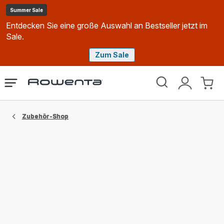
Summer Sale
Entdecken Sie eine große Auswahl an Bestseller jetzt im
Sale.
Zum Sale
Rowenta
Das
Mein
Mein
Homepage
Menü
Konto
Waren
öffnen
Zubehör-Shop