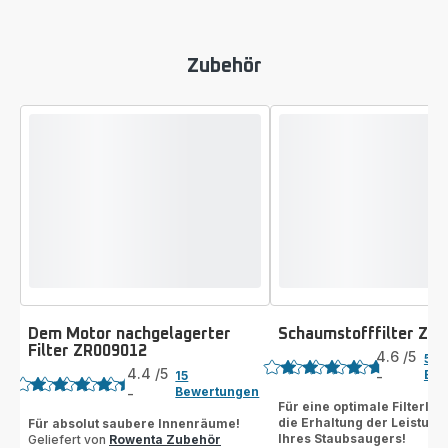
Zubehör
Dem Motor nachgelagerter
Schaumstofffilter ZR
Bewertung
Filter ZR009012
Bewertung
4.6
/5
54
4.4
/5
Bew
15
-
ratings.4.6
Bewertungen
-
ratings.4.4
Für eine optimale Filterlei
die Erhaltung der Leistung
Für absolut saubere Innenräume!
Ihres Staubsaugers!
Geliefert von
Rowenta Zubehör